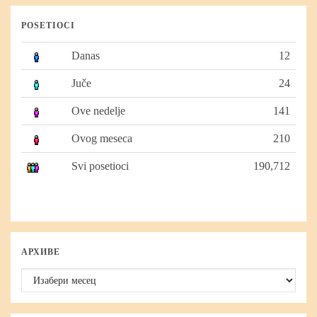
POSETIOCI
Danas
12
Juče
24
Ove nedelje
141
Ovog meseca
210
Svi posetioci
190,712
АРХИВЕ
Архиве