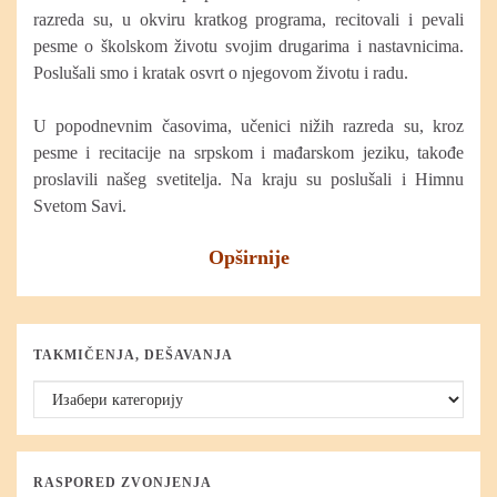
razreda su, u okviru kratkog programa, recitovali i pevali
pesme o školskom životu svojim drugarima i nastavnicima.
Poslušali smo i kratak osvrt o njegovom životu i radu.
U popodnevnim časovima, učenici nižih razreda su, kroz
pesme i recitacije na srpskom i mađarskom jeziku, takođe
proslavili našeg svetitelja. Na kraju su poslušali i Himnu
Svetom Savi.
Opširnije
TAKMIČENJA, DEŠAVANJA
Takmičenja, dešavanja
RASPORED ZVONJENJA