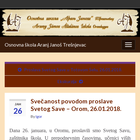
Osnovna škola Aranj Janoš Trešnjevac
Togg
navig
Proslava Svetog Save u Totovom Selu, 26.01.2018.
Ekskurzija
Svečanost povodom proslave
ЈАН
Svetog Save – Orom, 26.01.2018.
26
By
Igor
Dana 26. januara, u Oromu, proslavili smo Svetog Savu,
zaštitnika škola. U prepodnevnim časovima, učenici viših