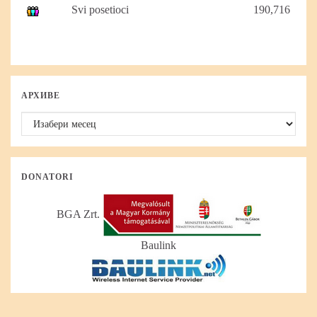
Svi posetioci
190,716
АРХИВЕ
Архиве
DONATORI
BGA Zrt.
Baulink