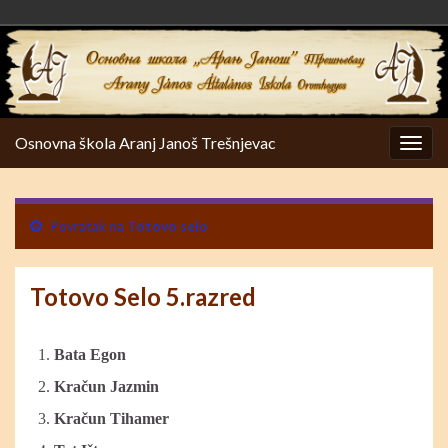
Osnovna škola Aranj Janoš Trešnjevac
Togg
navig
Povratak na
Totovo selo
Totovo Selo 5.razred
Bata Egon
Kračun Jazmin
Kračun Tihamer