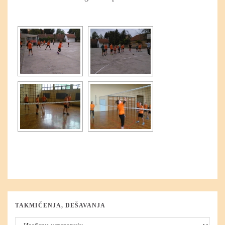
TAKMIČENJA, DEŠAVANJA
Takmičenja, dešavanja