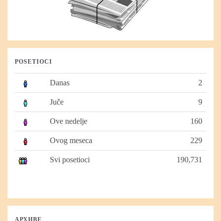
POSETIOCI
Danas
2
Juče
9
Ove nedelje
160
Ovog meseca
229
Svi posetioci
190,731
АРХИВЕ