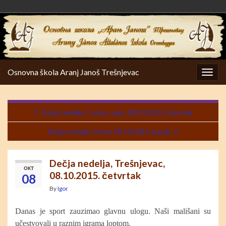
Osnovna škola Aranj Janoš Trešnjevac
Togg
navig
Dečja nedelja, Totovo selo, 08.10.2015. četvrtak
Dečja nedelja, Orom, 09.10.2015. petak
Dečja nedelja, Trešnjevac,
ОКТ
08.10.2015. četvrtak
08
By
Igor
Danas je sport zauzimao glavnu ulogu. Naši mališani su
učestvovali u raznim igrama loptom.