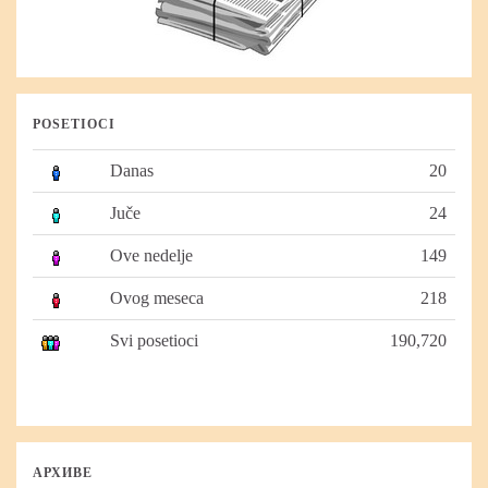
POSETIOCI
Danas
20
Juče
24
Ove nedelje
149
Ovog meseca
218
Svi posetioci
190,720
АРХИВЕ