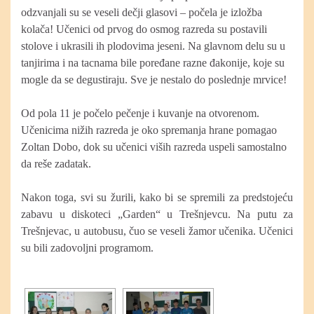
odzvanjali su se veseli dečji glasovi – počela je izložba
kolača! Učenici od prvog do osmog razreda su postavili
stolove i ukrasili ih plodovima jeseni. Na glavnom delu su u
tanjirima i na tacnama bile poređane razne đakonije, koje su
mogle da se degustiraju. Sve je nestalo do poslednje mrvice!
Od pola 11 je počelo pečenje i kuvanje na otvorenom.
Učenicima nižih razreda je oko spremanja hrane pomagao
Zoltan Dobo, dok su učenici viših razreda uspeli samostalno
da reše zadatak.
Nakon toga, svi su žurili, kako bi se spremili za predstojeću
zabavu u diskoteci „Garden“ u Trešnjevcu. Na putu za
Trešnjevac, u autobusu, čuo se veseli žamor učenika. Učenici
su bili zadovoljni programom.