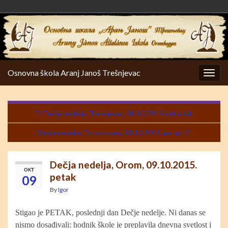
Osnovna škola Aranj Janoš Trešnjevac
Togg
navig
Dečja nedelja, Trešnjevac, 08.10.2015. četvrtak
Dečja nedelja, Totovo selo, 09.10.2015. petak
Dečja nedelja, Orom, 09.10.2015.
ОКТ
petak
09
By
Igor
Stigao je PETAK, poslednji dan Dečje nedelje. Ni danas se
nismo dosađivali: hodnik škole je preplavila dnevna svetlost i