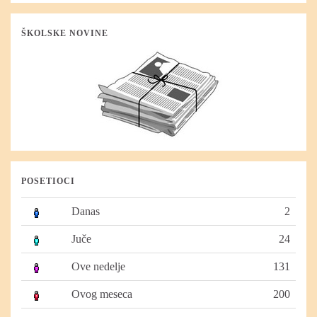
ŠKOLSKE NOVINE
POSETIOCI
Danas
2
Juče
24
Ove nedelje
131
Ovog meseca
200