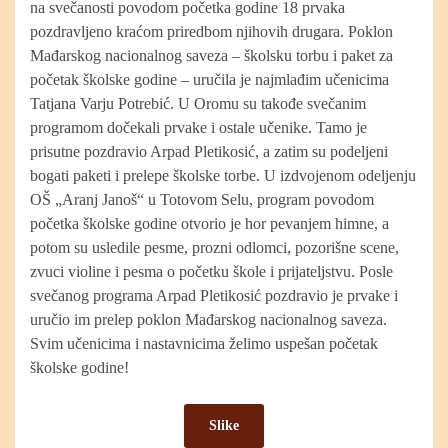
na svečanosti povodom početka godine 18 prvaka
pozdravljeno kraćom priredbom njihovih drugara. Poklon
Mađarskog nacionalnog saveza – školsku torbu i paket za
početak školske godine – uručila je najmlađim učenicima
Tatjana Varju Potrebić. U Oromu su takođe svečanim
programom dočekali prvake i ostale učenike. Tamo je
prisutne pozdravio Arpad Pletikosić, a zatim su podeljeni
bogati paketi i prelepe školske torbe. U izdvojenom odeljenju
OŠ „Aranj Janoš“ u Totovom Selu, program povodom
početka školske godine otvorio je hor pevanjem himne, a
potom su usledile pesme, prozni odlomci, pozorišne scene,
zvuci violine i pesma o početku škole i prijateljstvu. Posle
svečanog programa Arpad Pletikosić pozdravio je prvake i
uručio im prelep poklon Mađarskog nacionalnog saveza.
Svim učenicima i nastavnicima želimo uspešan početak
školske godine!
Slike