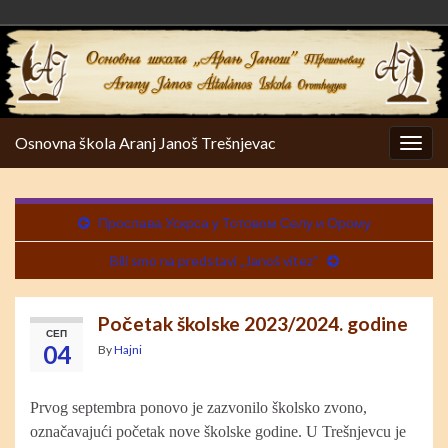
Osnovna škola Aranj Janoš Trešnjevac
Togg
navig
Прослава Ускрса у Тотовом Селу и Орому
Bili smo na predstavi „Janoš vitez“
Početak školske 2023/2024. godine
СЕП
04
By
Hajni
Prvog septembra ponovo je zazvonilo školsko zvono,
označavajući početak nove školske godine. U Trešnjevcu je