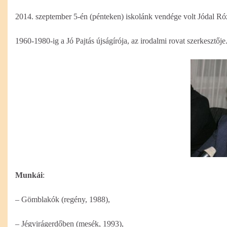
2014. szeptember 5-én (pénteken) iskolánk vendége volt Jódal Rózs
1960-1980-ig a Jó Pajtás újságírója, az irodalmi rovat szerkesztő
Munkái
:
– Gömblakók (regény, 1988),
– Jégvirágerdőben (mesék, 1993),