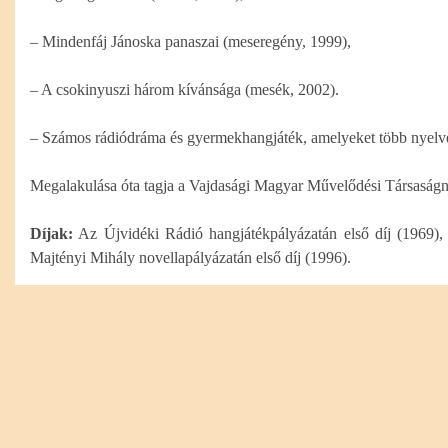
– Mindenfáj Jánoska panaszai (meseregény, 1999),
– A csokinyuszi három kívánsága (mesék, 2002).
– Számos rádiódráma és gyermekhangjáték, amelyeket több nyelve
Megalakulása óta tagja a Vajdasági Magyar Művelődési Társasá
Díjak:
Az Újvidéki Rádió hangjátékpályázatán első díj (1969),
Majtényi Mihály novellapályázatán első díj (1996).