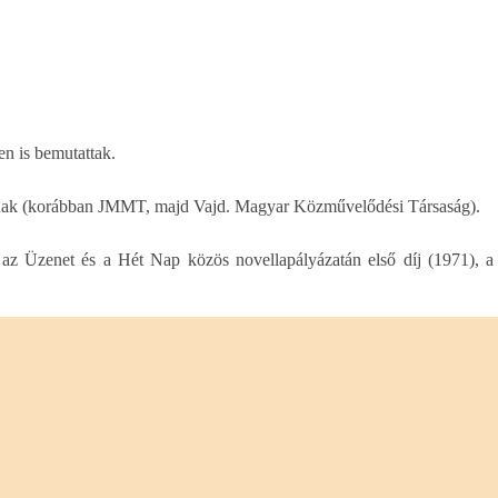
n is bemutattak.
gnak (korábban JMMT, majd Vajd. Magyar Közművelődési Társaság).
 az Üzenet és a Hét Nap közös novellapályázatán első díj (1971), 