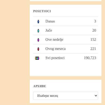
POSETIOCI
Danas
3
Juče
20
Ove nedelje
152
Ovog meseca
221
Svi posetioci
190,723
АРХИВЕ
Архиве