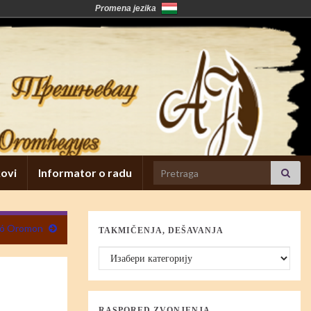
Promena jezika
Search for:
kovi
Informator o radu
ló Oromon
TAKMIČENJA, DEŠAVANJA
Takmičenja, dešavanja
RASPORED ZVONJENJA