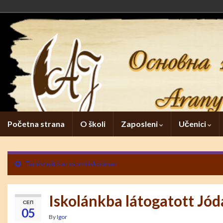
Početna strana
O školi
Zaposleni
Učenici
Tanévnyitó az oromi iskolában
Iskolánkba látogatott Jód
СЕП
05
By
Igor