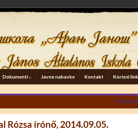
Dokumenti
Javne nabavke
Kontakt
Korisni lin
Őszi kósto
al Rózsa írónő, 2014.09.05.