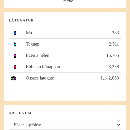
LÁTOGATÓK
Ma
383
Tegnap
2,511
Ezen a héten
15,705
Ebben a hónapban
28,238
Összes látogató
1,142,063
ARCHÍVUM
Archívum