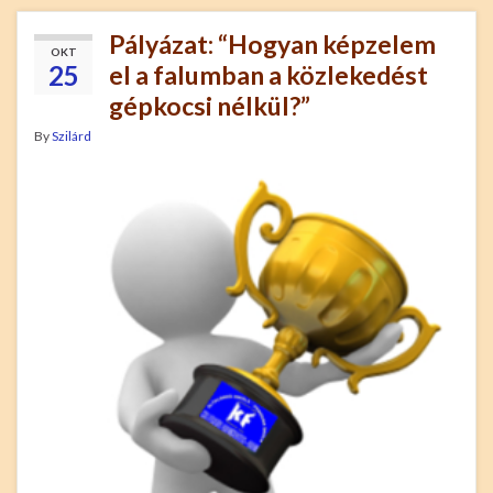
Pályázat: “Hogyan képzelem
OKT
25
el a falumban a közlekedést
gépkocsi nélkül?”
By
Szilárd