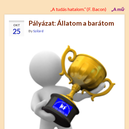
„A tudás hatalom.” (F. Bacon)
„A műveltsé
Pályázat: Állatom a barátom
OKT
25
By
Szilárd