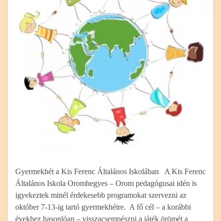
Gyermekhét a Kis Ferenc Általános Iskolában A Kis Ferenc
Általános Iskola Oromhegyes – Orom pedagógusai idén is
igyekeztek minél érdekesebb programokat szervezni az
október 7-13-ig tartó gyermekhétre. A fő cél – a korábbi
évekhez hasonlóan – visszacsempészni a játék örömét a