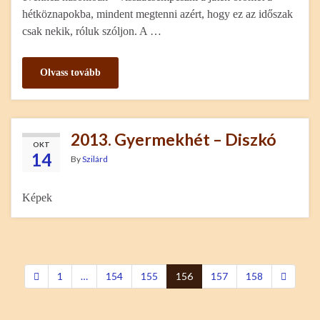
hétköznapokba, mindent megtenni azért, hogy ez az időszak
csak nekik, róluk szóljon. A …
Olvass tovább
2013. Gyermekhét – Diszkó
OKT
14
By
Szilárd
Képek
1
…
154
155
156
157
158