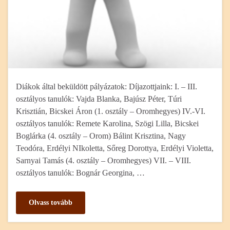
Diákok által beküldött pályázatok: Díjazottjaink: I. – III.
osztályos tanulók: Vajda Blanka, Bajúsz Péter, Túri
Krisztián, Bicskei Áron (1. osztály – Oromhegyes) IV.-VI.
osztályos tanulók: Remete Karolina, Szögi Lilla, Bicskei
Boglárka (4. osztály – Orom) Bálint Krisztina, Nagy
Teodóra, Erdélyi NIkoletta, Sőreg Dorottya, Erdélyi Violetta,
Sarnyai Tamás (4. osztály – Oromhegyes) VII. – VIII.
osztályos tanulók: Bognár Georgina, …
Olvass tovább