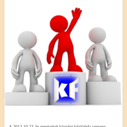
A 2013.10.23-án megtartott községi kézilabda verseny