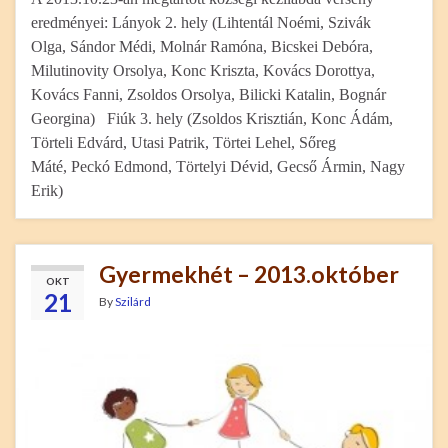
eredményei: Lányok 2. hely (Lihtentál Noémi, Szivák
Olga, Sándor Médi, Molnár Ramóna, Bicskei Debóra,
Milutinovity Orsolya, Konc Kriszta, Kovács Dorottya,
Kovács Fanni, Zsoldos Orsolya, Bilicki Katalin, Bognár
Georgina) Fiúk 3. hely (Zsoldos Krisztián, Konc Ádám,
Törteli Edvárd, Utasi Patrik, Törtei Lehel, Sőreg
Máté, Peckó Edmond, Törtelyi Dévid, Gecső Ármin, Nagy
Erik)
Gyermekhét – 2013.október
OKT
21
By
Szilárd