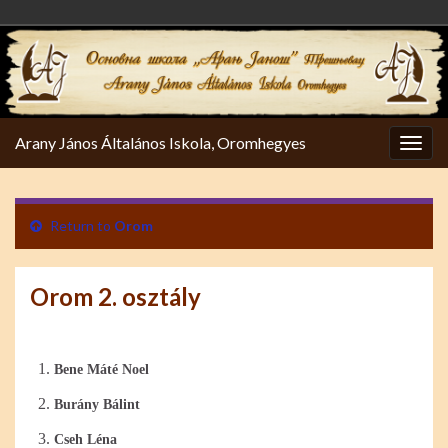
Arany János Általános Iskola, Oromhegyes
Togg
navig
Return to
Orom
Orom 2. osztály
Bene Máté Noel
Burány Bálint
Cseh Léna