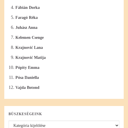
Fábián Dorka
Faragó Réka
Juhász Anna
Kelemen Csenge
Krajnović Lana
Krajnović Matija
Pópity Emma
Pósa Daniella
Vajda Botond
BÜSZKESÉGEINK
Büszkeségeink