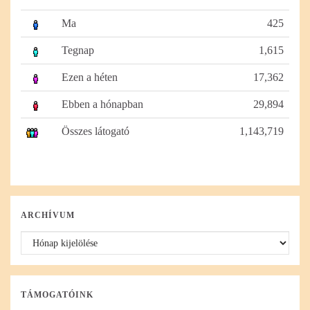
Ma
425
Tegnap
1,615
Ezen a héten
17,362
Ebben a hónapban
29,894
Összes látogató
1,143,719
ARCHÍVUM
Archívum
TÁMOGATÓINK