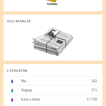
SULI DIÁKLAP
LÁTOGATÓK
Ma
242
Tegnap
571
Ezen a héten
17,750