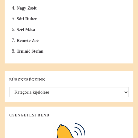
Nagy Zsolt
Sóti Ruben
Szél Mása
Remete Zoé
Trninić Stefan
BÜSZKESÉGEINK
Büszkeségeink
CSENGETÉSI REND