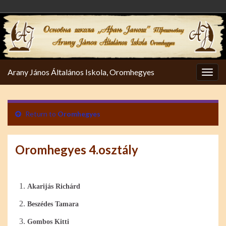
Arany János Általános Iskola, Oromhegyes
Togg
navig
Return to
Oromhegyes
Oromhegyes 4.osztály
Akarijás Richárd
Beszédes Tamara
Gombos Kitti