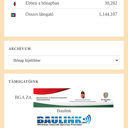
Ebben a hónapban
30,282
Összes látogató
1,144,107
ARCHÍVUM
Archívum
TÁMOGATÓINK
BGA Zrt.
Baulink