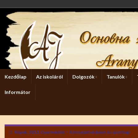
Kezdőlap
Az iskoláról
Dolgozók
Tanulók
Informátor
Képek: 2013. Gyermekhét – Környezetvédelem és sportnap