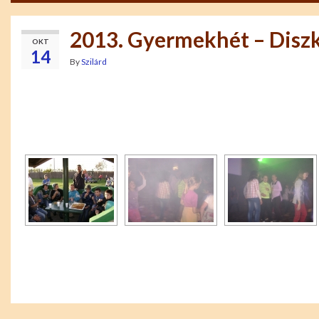
2013. Gyermekhét – Disz
OKT
14
By
Szilárd