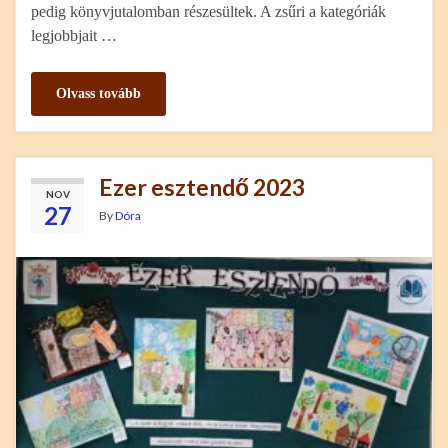
pedig könyvjutalomban részesültek. A zsűri a kategóriák
legjobbjait …
Olvass tovább
Ezer esztendő 2023
NOV
27
By
Dóra