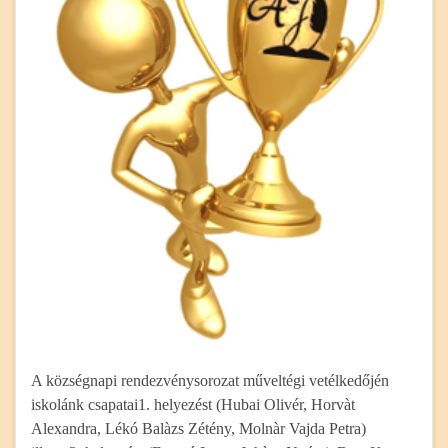
A községnapi rendezvénysorozat műveltégi vetélkedőjén
iskolánk csapatai1. helyezést (Hubai Olivér, Horvàt
Alexandra, Lékó Balàzs Zétény, Molnàr Vajda Petra)