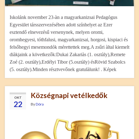
Iskolánk november 23-àn a magyarkanizsai Pedagógus
Egyesület társszervezésében adott színhelyet az Ezer
esztendő elnevezésű versenynek, melyen oromi,
oromhegyesi, tóthfalusi, magyarkanizsai, horgosi, kispiaci és
felsőhegyi mesemondók mérettettek meg.A zsűri àltal kiemelt
diàkjaink a következők:Dukai Zakariàs (1. osztàly),Remete
Zoé (2. osztàly),Erdélyi Tibor (5.osztàly) ésRövid Szabolcs
(5. osztàly).Minden résztvevőnek gratulàlunk! . Képek
Községnapi vetélkedők
OKT
22
By
Dóra