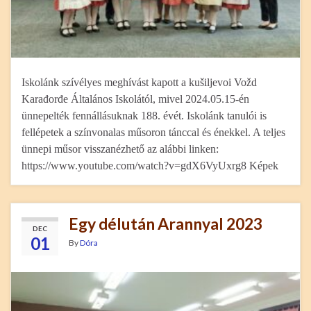
Iskolánk szívélyes meghívást kapott a kušiljevoi Vožd
Karađorđe Általános Iskolától, mivel 2024.05.15-én
ünnepelték fennállásuknak 188. évét. Iskolánk tanulói is
fellépetek a színvonalas műsoron tánccal és énekkel. A teljes
ünnepi műsor visszanézhető az alábbi linken:
https://www.youtube.com/watch?v=gdX6VyUxrg8 Képek
Egy délután Arannyal 2023
DEC
01
By
Dóra