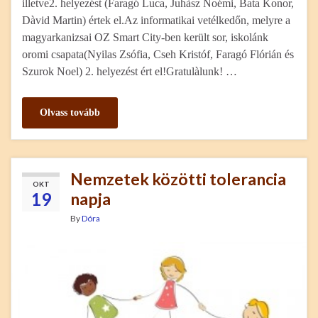
illetve2. helyezést (Faragó Luca, Juhàsz Noémi, Bata Konor,
Dàvid Martin) értek el.Az informatikai vetélkedőn, melyre a
magyarkanizsai OZ Smart City-ben került sor, iskolánk
oromi csapata(Nyilas Zsófia, Cseh Kristóf, Faragó Flórián és
Szurok Noel) 2. helyezést ért el!Gratulàlunk! …
Olvass tovább
Nemzetek közötti tolerancia
OKT
19
napja
By
Dóra