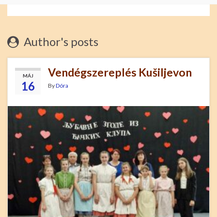
Author's posts
Vendégszereplés Kušiljevon
MÁJ
16
By
Dóra