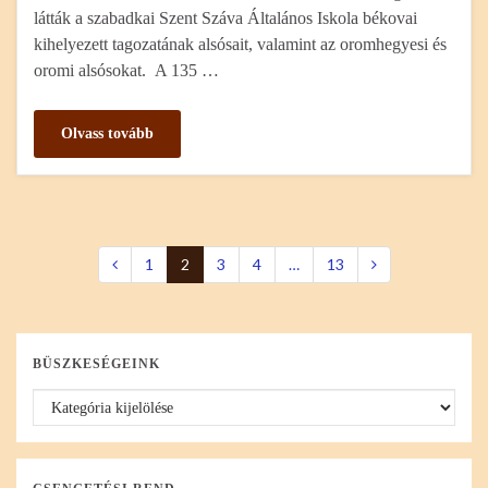
látták a szabadkai Szent Száva Általános Iskola békovai
kihelyezett tagozatának alsósait, valamint az oromhegyesi és
oromi alsósokat. A 135 …
Olvass tovább
1
2
3
4
…
13
BÜSZKESÉGEINK
Büszkeségeink