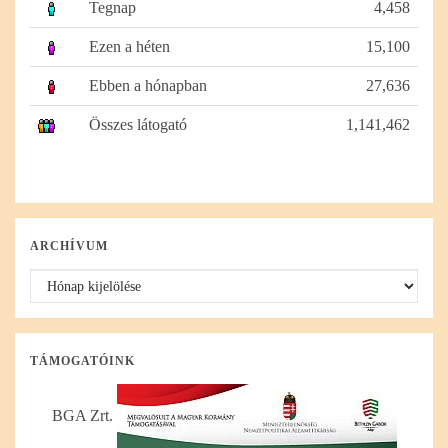
Tegnap
4,458
Ezen a héten
15,100
Ebben a hónapban
27,636
Összes látogató
1,141,462
ARCHÍVUM
Archívum
TÁMOGATÓINK
BGA Zrt.