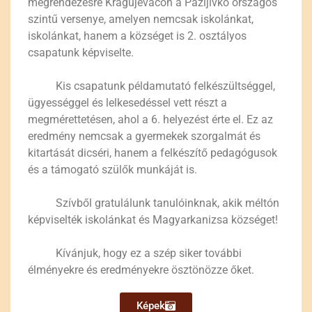
megrendezésre Kragujevácon a Pažljivko országos
szintű versenye, amelyen nemcsak iskolánkat,
iskolánkat, hanem a községet is 2. osztályos
csapatunk képviselte.
Kis csapatunk példamutató felkészültséggel,
ügyességgel és lelkesedéssel vett részt a
megmérettetésen, ahol a 6. helyezést érte el. Ez az
eredmény nemcsak a gyermekek szorgalmát és
kitartását dicséri, hanem a felkészítő pedagógusok
és a támogató szülők munkáját is.
Szívből gratulálunk tanulóinknak, akik méltón
képviselték iskolánkat és Magyarkanizsa községet!
Kívánjuk, hogy ez a szép siker további
élményekre és eredményekre ösztönözze őket.
Képek