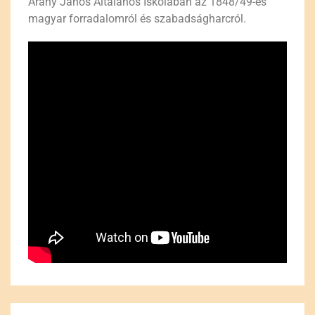
Arany János Általános Iskolában az 1848/49-es
magyar forradalomról és szabadságharcról.