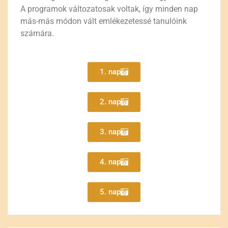
A programok változatosak voltak, így minden nap
más-más módon vált emlékezetessé tanulóink
számára.
1. nap
2. nap
3. nap
4. nap
5. nap